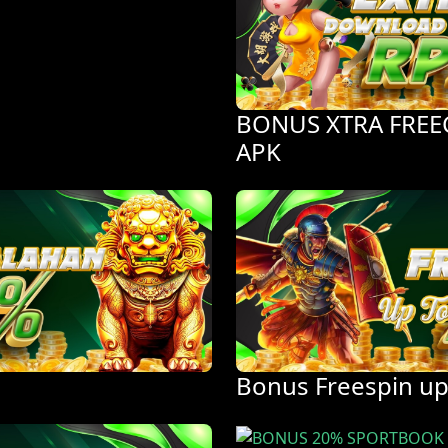
BONUS XTRA FREE
APK
Bonus Freespin up