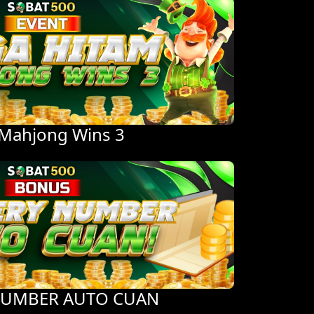
 Mahjong Wins 3
NUMBER AUTO CUAN