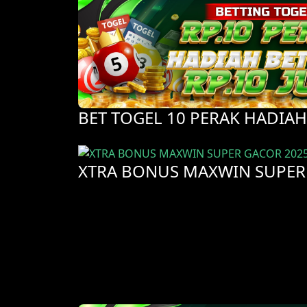
BET TOGEL 10 PERAK HADIAH
XTRA BONUS MAXWIN SUPER