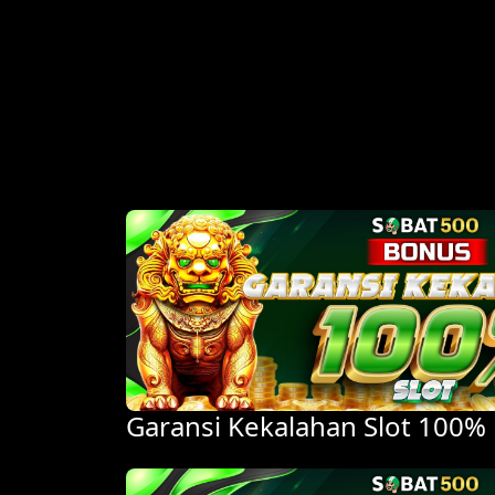
Garansi Kekalahan Slot 100%