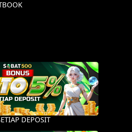
RTBOOK
ETIAP DEPOSIT