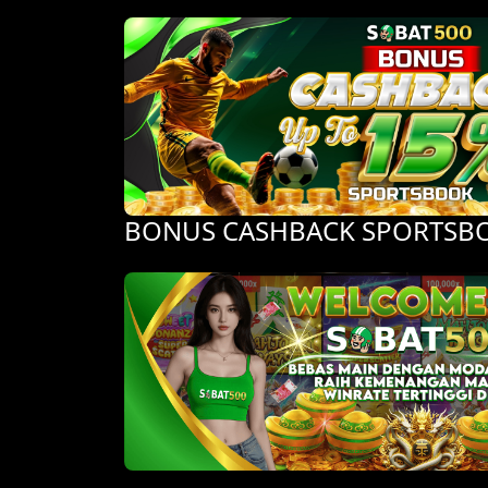
BONUS CASHBACK SPORTSBO