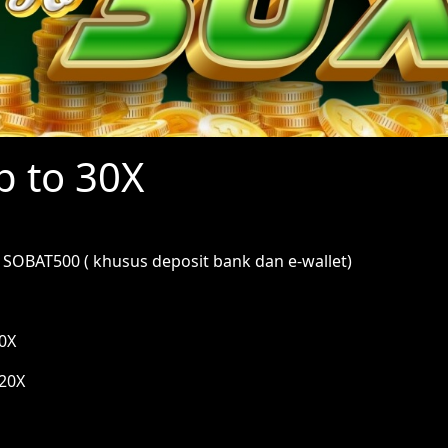
p to 30X
SOBAT500 ( khusus deposit bank dan e-wallet)
0X
 20X