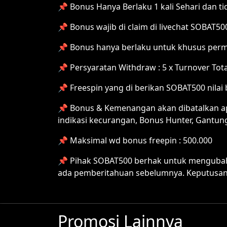
📌 Bonus Hanya Berlaku 1 kali Sehari dan t
📌 Bonus wajib di claim di livechat SOBAT5
📌 Bonus hanya berlaku untuk khusus per
📌 Persyaratan Withdraw : 5 x Turnover Tota
📌 Freespin yang di berikan SOBAT500 nilai 
📌 Bonus & Kemenangan akan dibatalkan apa
indikasi kecurangan, Bonus Hunter, Gant
📌 Maksimal wd bonus freepin : 500.000
📌 Pihak SOBAT500 berhak untuk mengubah
ada pemberitahuan sebelumnya. Keputusan 
Promosi Lainnya