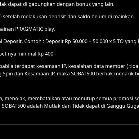
idak dapat di gabungkan dengan bonus yang lain.
00 setelah melakukan deposit dan saldo belum di mainkan.
mainan PRAGMATIC play.
l Deposit, Contoh : Deposit Rp 50.000 = 50.000 x 5 TO yang 
bet nya minimal Rp 400,-
bila terdapat kesamaan IP, kesalahan data member ( tidak
ung Spin dan Kesamaan IP, maka SOBAT500 berhak menarik
, menolak, membatalkan atau menutup semua promosi ses
SOBAT500 adalah Mutlak dan Tidak dapat di Ganggu Guga