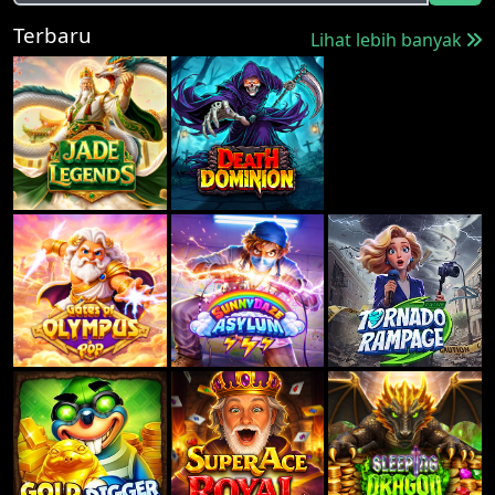
Terbaru
Lihat lebih banyak