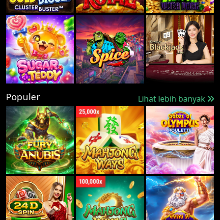
Populer
Lihat lebih banyak